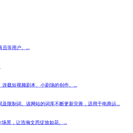
等用户。...
。
载短视频剧本、小剧场的创作。...
限制词。该网站的词库不断更新完善，适用于电商运...
场景，让浩瀚文思绽放如花。...