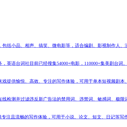
包括小品、相声、搞笑、微电影等，适合编剧、影视制作人、演员
语台词社目前已经搜集54000+电影，110000+集美剧台词
戏提供愉悦、高效、专注的写作体验，可用于单本短视频剧本、连
线检测并过滤违反新广告法的禁用词、违禁词、敏感词、极限词及
者提供专注且流畅的写作体验，可用于小说、论文、短文、日记等写作