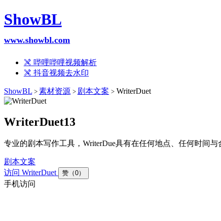
ShowBL
www.showbl.com
哔哩哔哩视频解析
抖音视频去水印
ShowBL
素材资源
剧本文案
WriterDuet
>
>
>
WriterDuet
13
专业的剧本写作工具，WriterDue具有在任何地点、任何时
剧本文案
访问 WriterDuet
赞（0）
手机访问